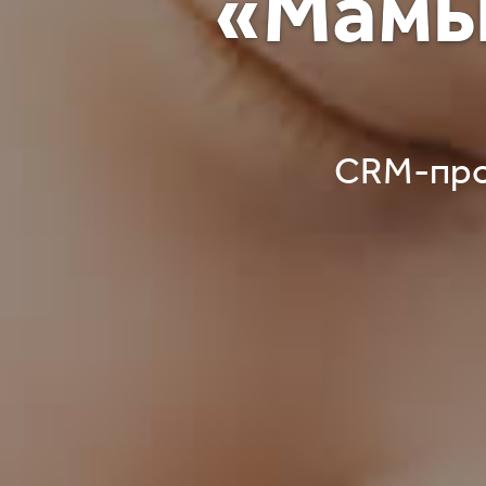
«Мамы
CRM-про