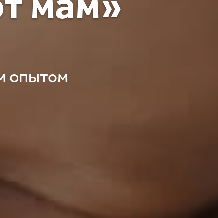
т мам»
м опытом